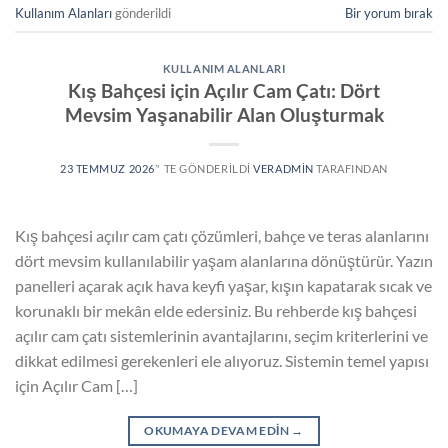
Kullanım Alanları
gönderildi
Bir yorum bırak
KULLANIM ALANLARI
Kış Bahçesi için Açılır Cam Çatı: Dört
Mevsim Yaşanabilir Alan Oluşturmak
23 TEMMUZ 2026
’' TE GÖNDERILDI
VERADMIN
TARAFINDAN
Kış bahçesi açılır cam çatı çözümleri, bahçe ve teras alanlarını
dört mevsim kullanılabilir yaşam alanlarına dönüştürür. Yazın
panelleri açarak açık hava keyfi yaşar, kışın kapatarak sıcak ve
korunaklı bir mekân elde edersiniz. Bu rehberde kış bahçesi
açılır cam çatı sistemlerinin avantajlarını, seçim kriterlerini ve
dikkat edilmesi gerekenleri ele alıyoruz. Sistemin temel yapısı
için Açılır Cam […]
OKUMAYA DEVAM EDIN
→