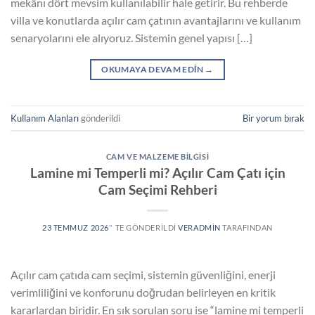
mekânı dört mevsim kullanılabilir hale getirir. Bu rehberde
villa ve konutlarda açılır cam çatının avantajlarını ve kullanım
senaryolarını ele alıyoruz. Sistemin genel yapısı […]
OKUMAYA DEVAM EDIN
→
Kullanım Alanları
gönderildi
Bir yorum bırak
CAM VE MALZEME BILGISI
Lamine mi Temperli mi? Açılır Cam Çatı için
Cam Seçimi Rehberi
23 TEMMUZ 2026
’' TE GÖNDERILDI
VERADMIN
TARAFINDAN
Açılır cam çatıda cam seçimi, sistemin güvenliğini, enerji
verimliliğini ve konforunu doğrudan belirleyen en kritik
kararlardan biridir. En sık sorulan soru ise “lamine mi temperli