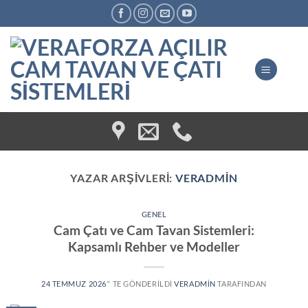
Skip
to
content
YAZAR ARŞIVLERI:
VERADMIN
GENEL
Cam Çatı ve Cam Tavan Sistemleri:
Kapsamlı Rehber ve Modeller
24 TEMMUZ 2026
’' TE GÖNDERILDI
VERADMIN
TARAFINDAN