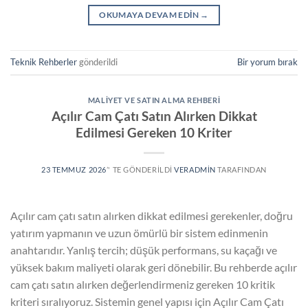
OKUMAYA DEVAM EDIN
→
Teknik Rehberler
gönderildi
Bir yorum bırak
MALIYET VE SATIN ALMA REHBERI
Açılır Cam Çatı Satın Alırken Dikkat
Edilmesi Gereken 10 Kriter
23 TEMMUZ 2026
’' TE GÖNDERILDI
VERADMIN
TARAFINDAN
Açılır cam çatı satın alırken dikkat edilmesi gerekenler, doğru
yatırım yapmanın ve uzun ömürlü bir sistem edinmenin
anahtarıdır. Yanlış tercih; düşük performans, su kaçağı ve
yüksek bakım maliyeti olarak geri dönebilir. Bu rehberde açılır
cam çatı satın alırken değerlendirmeniz gereken 10 kritik
kriteri sıralıyoruz. Sistemin genel yapısı için Açılır Cam Çatı