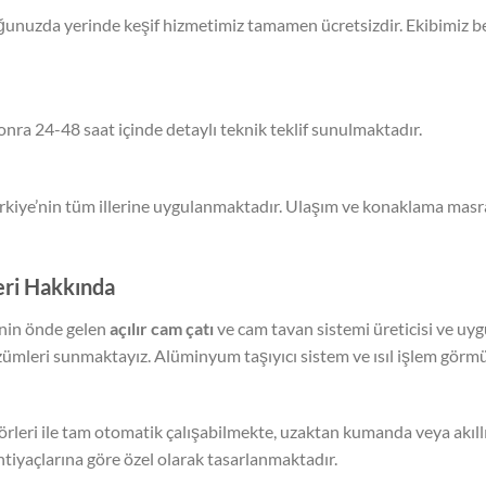
uzda yerinde keşif hizmetimiz tamamen ücretsizdir. Ekibimiz beli
nra 24-48 saat içinde detaylı teknik teklif sunulmaktadır.
rkiye’nin tüm illerine uygulanmaktadır. Ulaşım ve konaklama masraf
eri Hakkında
’nin önde gelen
açılır cam çatı
ve cam tavan sistemi üreticisi ve uygu
zümleri sunmaktayız. Alüminyum taşıyıcı sistem ve ısıl işlem gör
rleri ile tam otomatik çalışabilmekte, uzaktan kumanda veya akıllı
tiyaçlarına göre özel olarak tasarlanmaktadır.