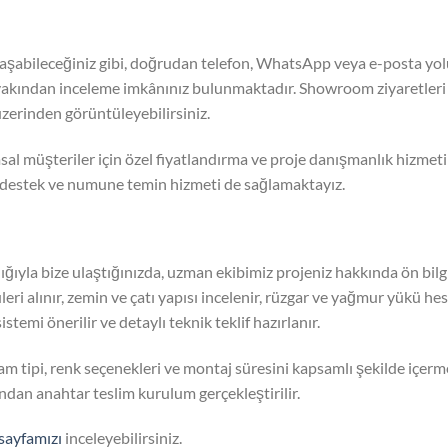
laşabileceğiniz gibi, doğrudan telefon, WhatsApp veya e-posta yolu
kından inceleme imkânınız bulunmaktadır. Showroom ziyaretleri i
zerinden görüntüleyebilirsiniz.
umsal müşteriler için özel fiyatlandırma ve proje danışmanlık hizme
nik destek ve numune temin hizmeti de sağlamaktayız.
ığıyla bize ulaştığınızda, uzman ekibimiz projeniz hakkında ön bil
eri alınır, zemin ve çatı yapısı incelenir, rüzgar ve yağmur yükü hes
temi önerilir ve detaylı teknik teklif hazırlanır.
 cam tipi, renk seçenekleri ve montaj süresini kapsamlı şekilde içe
ndan anahtar teslim kurulum gerçekleştirilir.
 sayfamızı
inceleyebilirsiniz.