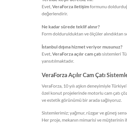
Evet,
VeraForza iletişim
formunu doldurduğun
değerlendirir.
Ne kadar sürede teklif alınır?
Form doldurulduktan ve ölçüler alındıktan so
İstanbul dışına hizmet veriyor musunuz?
Evet,
VeraForza açılır cam çatı
sistemleri Tü
yansıtılmaktadır.
VeraForza Açılır Cam Çatı Sisteml
VeraForza, 10 yılı aşkın deneyimiyle Türkiye
özel konut projelerinde motorlu cam çatı çö
ve estetik görünümü bir arada sağlıyoruz.
Sistemlerimiz; yağmur, rüzgar ve güneş sensö
Her proje, mekanın mimarisi ve müşterinin ih