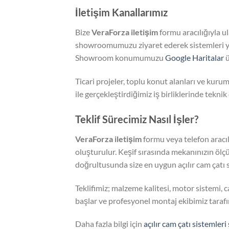
İletişim Kanallarımız
Bize
VeraForza iletişim
formu aracılığıyla u
showroomumuzu ziyaret ederek sistemleri ya
Showroom konumumuzu
Google Haritalar
ü
Ticari projeler, toplu konut alanları ve kur
ile gerçekleştirdiğimiz iş birliklerinde tek
Teklif Sürecimiz Nasıl İşler?
VeraForza iletişim
formu veya telefon aracıl
oluşturulur. Keşif sırasında mekanınızın ölçül
doğrultusunda size en uygun açılır cam çatı sis
Teklifimiz; malzeme kalitesi, motor sistemi,
başlar ve profesyonel montaj ekibimiz tarafı
Daha fazla bilgi için
açılır cam çatı sistemleri