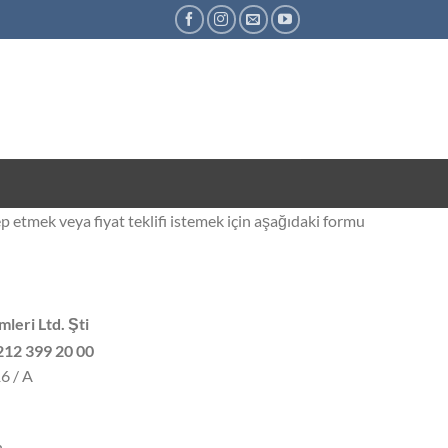
ep etmek veya fiyat teklifi istemek için aşağıdaki formu
leri Ltd. Şti
212 399 20 00
6 / A
.