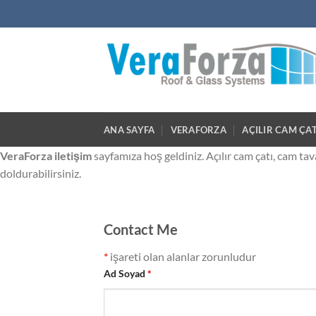
Skip
to
content
ANA SAYFA
VERAFORZA
AÇILIR CAM ÇAT
VeraForza iletişim
sayfamıza hoş geldiniz. Açılır cam çatı, cam tav
doldurabilirsiniz.
Contact Me
*
işareti olan alanlar zorunludur
Ad Soyad
*