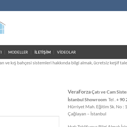
I
MODELLER
İLETİŞİM
VİDEOLAR
an ve kış bahçesi sistemleri hakkında bilgi almak, ücretsiz keşif tal
VeraForza
Çatı ve Cam Sistem
İstanbul Showroom
Tel .
+ 90 
Hürriyet Mah. Eğitim Sk. No : 1
Çağlayan – İstanbul
Hızlı Teklif veya Bilgi Almak İçin