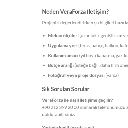
Neden VeraForza İletişim?
Projenizi değerlendirirken şu bilgileri hazırl
Mekan ölçüleri
(uzunluk x genişlik cm ve
Uygulama yeri
(teras, bahçe, balkon, kafe,
Kullanım amacı
(yıl boyu kapatma, yaz-kış
Bütçe aralığı
(isteğe bağlı, daha hızlı öner
Fotoğraf veya proje dosyası
(varsa)
Sık Sorulan Sorular
VeraForza ile nasıl iletişime geçilir?
+90 212 399 20 00 numaralı telefonumuzu ar
doldurabilirsiniz.
Yerinde keşif ücretsiz mi?