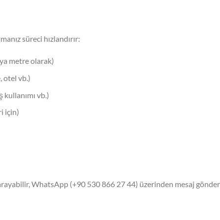
amanız süreci hızlandırır:
ya metre olarak)
 otel vb.)
 kullanımı vb.)
i için)
ayabilir, WhatsApp (+90 530 866 27 44) üzerinden mesaj göndere